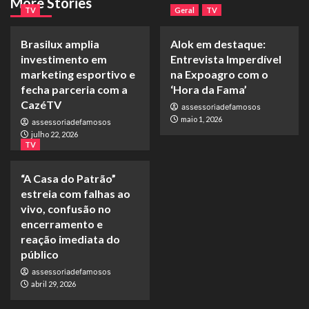
More Stories
TV
Geral
TV
Brasilux amplia
Alok em destaque:
investimento em
Entrevista Imperdível
marketing esportivo e
na Expoagro com o
fecha parceria com a
‘Hora da Fama’
CazéTV
assessoriadefamosos
maio 1, 2026
assessoriadefamosos
julho 22, 2026
TV
“A Casa do Patrão”
estreia com falhas ao
vivo, confusão no
encerramento e
reação imediata do
público
assessoriadefamosos
abril 29, 2026