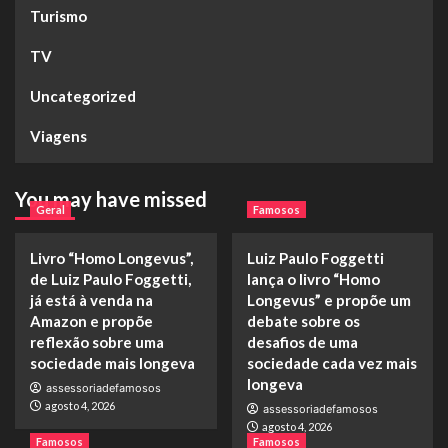
Turismo
TV
Uncategorized
Viagens
You may have missed
Geral
Famosos
Livro “Homo Longevus”,
Luiz Paulo Foggetti
de Luiz Paulo Foggetti,
lança o livro “Homo
já está à venda na
Longevus” e propõe um
Amazon e propõe
debate sobre os
reflexão sobre uma
desafios de uma
sociedade mais longeva
sociedade cada vez mais
longeva
assessoriadefamosos
agosto 4, 2026
assessoriadefamosos
agosto 4, 2026
Famosos
Famosos