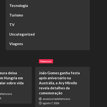
Tecnologia
Turismo
TV
Uncategorized
Viagens
Famosos
mura deixa
João Gomes ganha festa
m Hungria em
após aniversário na
alar sobre vida
Austrália, e Ary Mirelle
revela detalhes da
comemoração
defamosos
6
assessoriadefamosos
agosto 7, 2026