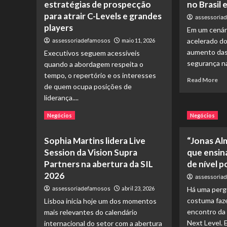
per
estratégias de prospecção
no Brasil 
acessos
po
para atrair C-Levels e grandes
assessoria
indevidos
qu
players
em
Em um cenár
ele
ambientes
se
acelerado do
assessoriadefamosos
maio 11, 2026
fitness
to
aumento das 
Executivos seguem acessíveis
o
segurança na
quando a abordagem respeita o
bri
tempo, o repertório e os interesses
cor
Re
Read More
de quem ocupa posições de
pre
mo
liderança....
da
ab
em
3D
Read
Read More
Negócios
Negócios
bra
ga
more
for
about
e
Sophia Martins lidera Live
“Jonas Alm
O
ref
Session da Vision Supra
que ensina
podcast
se
como
Partners na abertura da SIL
de nível 
na
o
2026
co
assessoria
melhor
onl
assessoriadefamosos
abril 23, 2026
Há uma perg
parceiro
no
de
costuma faze
Lisboa inicia hoje um dos momentos
Bra
marketing:
encontro da
mais relevantes do calendário
e
estratégias
Next Level. El
internacional do setor com a abertura
ext