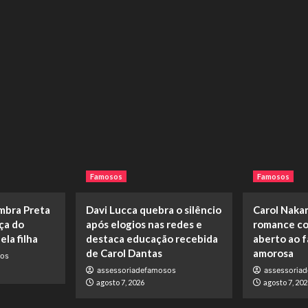
Famosos
Famosos
embra Preta
Davi Lucca quebra o silêncio
Carol Naka
rça do
após elogios nas redes e
romance co
la filha
destaca educação recebida
aberto ao f
de Carol Dantas
amorosa
sos
assessoriadefamosos
assessoria
agosto 7, 2026
agosto 7, 202