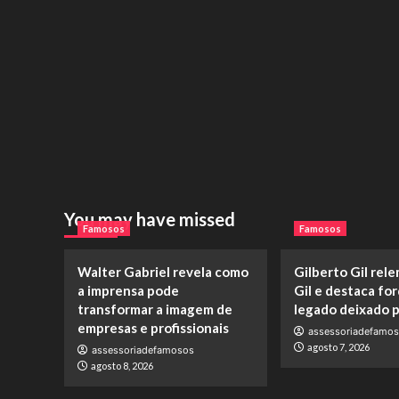
You may have missed
Famosos
Famosos
Walter Gabriel revela como
Gilberto Gil rel
a imprensa pode
Gil e destaca fo
transformar a imagem de
legado deixado pe
empresas e profissionais
assessoriadefamo
agosto 7, 2026
assessoriadefamosos
agosto 8, 2026