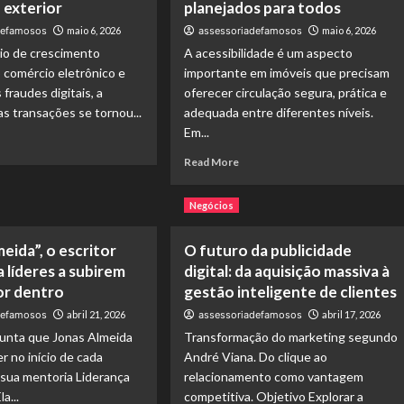
para
sonalizado:
e exterior
planejados para todos
processos
r
defamosos
maio 6, 2026
assessoriadefamosos
maio 6, 2026
mais
e
io de crescimento
A acessibilidade é um aspecto
eficientes
e
 comércio eletrônico e
importante em imóveis que precisam
seguros
rnou
fraudes digitais, a
oferecer circulação segura, prática e
s transações se tornou...
adequada entre diferentes níveis.
nde
Em...
porativo
ad
ferido
re
Read
Read More
s
out
more
presas
S
about
Negócios
sileiras?
nha
Acessibilidade
ça
e
mobilidade
eida”, o escritor
O futuro da publicidade
orça
vertical
 líderes a subirem
digital: da aquisição massiva à
gurança
em
por dentro
gestão inteligente de clientes
s
imóveis
mpras
planejados
defamosos
abril 21, 2026
assessoriadefamosos
abril 17, 2026
ine
para
unta que Jonas Almeida
Transformação do marketing segundo
todos
r no início de cada
André Viana. Do clique ao
sil
 sua mentoria Liderança
relacionamento como vantagem
a...
competitiva. Objetivo Explorar a
erior