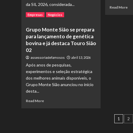
de
da SIL 2026, considerada...
prospecção
Re
Read More
para
mo
Read
Read More
Empresas
Negócios
atrair
ab
more
C-
“Jo
about
Grupo Monte Sião se prepara
Levels
Alm
Sophia
e
o
para lançamento de genética
Martins
grandes
esc
lidera
bovina e já destaca Touro Sião
players
qu
Live
02
ens
Session
líd
assessoriadefamosos
abril 13, 2026
da
a
Vision
Após anos de pesquisas,
su
Supra
experimentos e seleção estratégica
de
Partners
dos melhores animais disponíveis, o
nív
na
Grupo Monte Sião anunciou no início
po
abertura
desta...
de
da
SIL
Read
Read More
2026
more
about
Pagi
Grupo
1
2
Monte
de
Sião