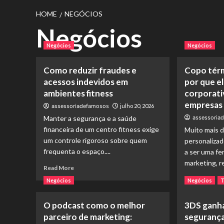
HOME
NEGÓCIOS
Negócios
Negócios
Negócios
Como reduzir fraudes e
Copo térm
acessos indevidos em
por que e
ambientes fitness
corporati
empresas 
assessoriadefamosos
julho 20, 2026
Manter a segurança e a saúde
assessoria
financeira de um centro fitness exige
Muito mais 
um controle rigoroso sobre quem
personalizad
frequenta o espaço....
a ser uma fe
marketing, r
Read
Read More
more
Re
Read More
Negócios
Negócios
T
about
mo
Como
ab
O podcast como o melhor
3DS ganha
reduzir
Co
fraudes
parceiro de marketing:
segurança
té
e