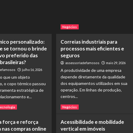
Negócios
ico personalizado:
Correias industriais para
le se tornou o brinde
processos mais eficientes e
vo preferido das
seguros
brasileiras?
assessoriadefamosos
maio 29, 2026
defamosos
julho 16, 2026
A produtividade de uma empresa
depende diretamente da qualidade
do que um objeto
dos equipamentos utilizados em sua
o, o copo térmico passou
operação. Em linhas de produção,
rramenta estratégica de
centros...
elacionamento e...
Read
ad
Read More
ecnologia
Negócios
more
re
about
out
 força e reforça
Acessibilidade e mobilidade
Correias
po
 nas compras online
vertical em imóveis
industriais
rmico