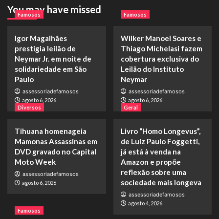
You may have missed
Famosos
Famosos
Igor Magalhães
Wilker Manoel Soares e
prestigia leilão de
Thiago Michelasi fazem
Neymar Jr. em noite de
cobertura exclusiva do
solidariedade em São
Leilão do Instituto
Paulo
Neymar
assessoriadefamosos
assessoriadefamosos
agosto 6, 2026
agosto 6, 2026
Diversos
Geral
Tihuana homenageia
Livro “Homo Longevus”,
Mamonas Assassinas em
de Luiz Paulo Foggetti,
DVD gravado no Capital
já está à venda na
Moto Week
Amazon e propõe
reflexão sobre uma
assessoriadefamosos
sociedade mais longeva
agosto 6, 2026
assessoriadefamosos
agosto 4, 2026
Famosos