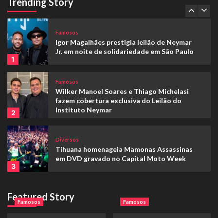
Trending Story
5
longeva
Famosos
Igor Magalhães prestigia leilão de Neymar
Jr. em noite de solidariedade em São Paulo
1
Famosos
Wilker Manoel Soares e Thiago Michelasi
fazem cobertura exclusiva do Leilão do
Instituto Neymar
2
Diversos
Tihuana homenageia Mamonas Assassinas
em DVD gravado no Capital Moto Week
3
Geral
Livro “Homo Longevus”, de Luiz Paulo
Featured Story
Famosos
Famosos
Foggetti, já está à venda na Amazon e
propõe reflexão sobre uma sociedade mais