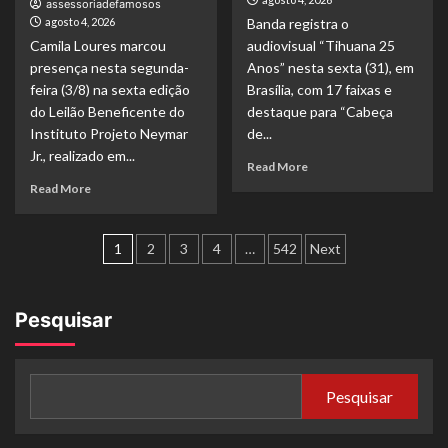
assessoriadefamosos
que
6º
agosto 4, 2026
Banda registra o
ultrapassa
Leilão
Camila Loures marcou
audiovisual “Tihuana 25
205
Beneficente
milhões
do
presença nesta segunda-
Anos” nesta sexta (31), em
de streams,
Instituto
feira (3/8) na sexta edição
Brasília, com 17 faixas e
chega
Neymar
do Leilão Beneficente do
destaque para “Cabeça
ao
Jr.
Instituto Projeto Neymar
de...
capítulo
Jr., realizado em...
final
Read
Read More
com
more
Read
Read More
quatro
about
more
faixas
Tihuana
about
inéditas
Paginação
homenageia
Camila
1
2
3
4
…
542
Next
Mamonas
Loures
de
Assassinas
prestigia
em
6º
posts
Pesquisar
DVD
Leilão
gravado
Beneficente
no
do
Capital
Instituto
Moto
Pesquisar
Neymar
Week
Jr.
em