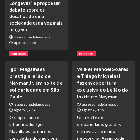
Longevus” e propõe um
debate sobre os
Geral
desafios de uma
Livro “Homo Longevus”, de Luiz Paulo
Foggetti, já está à venda na Amazon e
sociedade cada vez mais
propõe reflexão sobre uma sociedade mais
longeva
4
longeva
assessoriadefamosos
agosto 4, 2026
Famosos
Luiz Paulo Foggetti lança o livro “Homo
Famosos
Famosos
Longevus” e propõe um debate sobre os
desafios de uma sociedade cada vez mais
5
Igor Magalhães
longeva
Wilker Manoel Soares
prestigia leilão de
e Thiago Michelasi
Neymar Jr. em noite de
fazem cobertura
solidariedade em São
exclusiva do Leilão do
Paulo
Instituto Neymar
assessoriadefamosos
assessoriadefamosos
agosto 6, 2026
agosto 6, 2026
O empresário e
Uma noite de
influenciador Igor
solidariedade, grandes
Magalhães foi um dos
entrevistas e muito
convidados do tradicional
networking. Assim pode