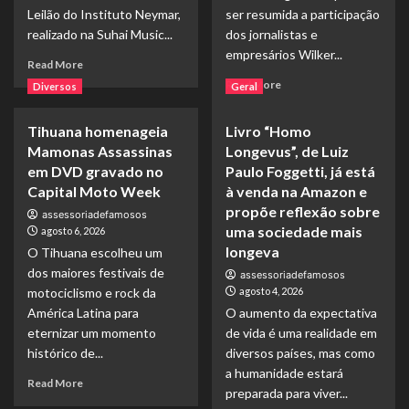
Leilão do Instituto Neymar,
ser resumida a participação
realizado na Suhai Music...
dos jornalistas e
empresários Wilker...
Read
Read More
more
Read
Read More
Diversos
Geral
about
more
Igor
about
Tihuana homenageia
Livro “Homo
Magalhães
Wilker
prestigia
Mamonas Assassinas
Longevus”, de Luiz
Manoel
leilão
Soares
em DVD gravado no
Paulo Foggetti, já está
de
e
Capital Moto Week
à venda na Amazon e
Neymar
Thiago
propõe reflexão sobre
assessoriadefamosos
Jr.
Michelasi
uma sociedade mais
agosto 6, 2026
em
fazem
longeva
O Tihuana escolheu um
noite
cobertura
de
dos maiores festivais de
exclusiva
assessoriadefamosos
solidariedade
do
motociclismo e rock da
agosto 4, 2026
em
Leilão
América Latina para
O aumento da expectativa
São
do
eternizar um momento
de vida é uma realidade em
Paulo
Instituto
histórico de...
diversos países, mas como
Neymar
a humanidade estará
Read
Read More
preparada para viver...
more