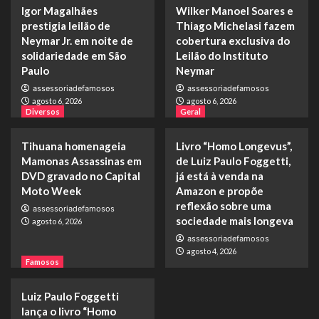
4
longeva
Igor Magalhães
Wilker Manoel Soares e
prestigia leilão de
Thiago Michelasi fazem
Famosos
Neymar Jr. em noite de
cobertura exclusiva do
Luiz Paulo Foggetti lança o livro “Homo
solidariedade em São
Leilão do Instituto
Longevus” e propõe um debate sobre os
Paulo
desafios de uma sociedade cada vez mais
Neymar
5
longeva
assessoriadefamosos
assessoriadefamosos
agosto 6, 2026
agosto 6, 2026
Diversos
Geral
Famosos
Igor Magalhães prestigia leilão de Neymar
Tihuana homenageia
Livro “Homo Longevus”,
Jr. em noite de solidariedade em São Paulo
1
Mamonas Assassinas em
de Luiz Paulo Foggetti,
DVD gravado no Capital
já está à venda na
Moto Week
Amazon e propõe
Famosos
reflexão sobre uma
Wilker Manoel Soares e Thiago Michelasi
assessoriadefamosos
fazem cobertura exclusiva do Leilão do
sociedade mais longeva
agosto 6, 2026
Instituto Neymar
2
assessoriadefamosos
agosto 4, 2026
Famosos
Diversos
Tihuana homenageia Mamonas Assassinas
Luiz Paulo Foggetti
em DVD gravado no Capital Moto Week
lança o livro “Homo
3