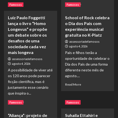
about
Read
Read More
Famosos
Famosos
Tihuana
more
homenageia
about
Mamonas
Luiz Paulo Foggetti
School of Rock celebra
Livro
Assassinas
lança o livro “Homo
o Dia dos Pais com
“Homo
em
Longevus”,
Longevus” e propõe
experiência musical
DVD
de
um debate sobre os
gratuita no K-Platz
gravado
Luiz
desafios de uma
no
assessoriadefamosos
Paulo
sociedade cada vez
agosto 4, 2026
Capital
Foggetti,
mais longeva
Moto
Pais e filhos terão a
já
Week
oportunidade de celebrar o
está
assessoriadefamosos
à
agosto 4, 2026
Dia dos Pais de uma forma
venda
A possibilidade de viver até
diferente neste mês de
na
os 120 anos pode parecer
agosto....
Amazon
ficção científica, mas é
e
Read
Read More
justamente esse cenário
propõe
more
que inspira o...
reflexão
about
sobre
School
Read
Read More
Famosos
Famosos
uma
of
more
sociedade
Rock
about
mais
celebra
“Aliança”: projeto de
Suhaila Ettahiri e
Luiz