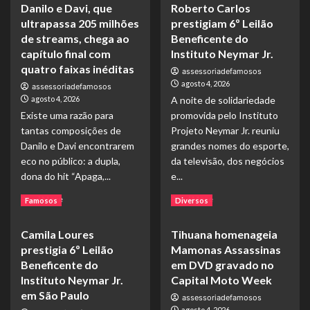
longeva
o
Danilo e Davi, que
Roberto Carlos
Paulo
Dia
Foggetti
ultrapassa 205 milhões
prestigiam 6º Leilão
dos
lança
de streams, chega ao
Beneficente do
Pais
o
capítulo final com
Instituto Neymar Jr.
com
livro
quatro faixas inéditas
experiência
assessoriadefamosos
“Homo
musical
agosto 4, 2026
assessoriadefamosos
Longevus”
gratuita
agosto 4, 2026
A noite de solidariedade
e
no
propõe
Existe uma razão para
promovida pelo Instituto
K-
um
tantas composições de
Projeto Neymar Jr. reuniu
Platz
debate
Danilo e Davi encontrarem
grandes nomes do esporte,
sobre
eco no público: a dupla,
da televisão, dos negócios
os
dona do hit “Apaga,...
e...
desafios
de
Read
Read
Read More
Read More
Famosos
Diversos
uma
more
more
sociedade
about
about
cada
Camila Loures
Tihuana homenageia
“Aliança”:
Suhaila
vez
prestigia 6º Leilão
Mamonas Assassinas
projeto
Ettahiri
mais
de
e
Beneficente do
em DVD gravado no
longeva
Danilo
Roberto
Instituto Neymar Jr.
Capital Moto Week
e
Carlos
em São Paulo
assessoriadefamosos
Davi,
prestigiam
agosto 4, 2026