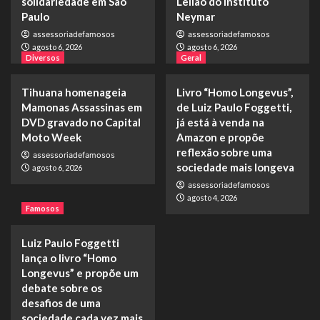
solidariedade em São
Leilão do Instituto
Paulo
Neymar
assessoriadefamosos
assessoriadefamosos
agosto 6, 2026
agosto 6, 2026
Diversos
Geral
Tihuana homenageia
Livro “Homo Longevus”,
Mamonas Assassinas em
de Luiz Paulo Foggetti,
DVD gravado no Capital
já está à venda na
Moto Week
Amazon e propõe
reflexão sobre uma
assessoriadefamosos
sociedade mais longeva
agosto 6, 2026
assessoriadefamosos
agosto 4, 2026
Famosos
Luiz Paulo Foggetti
lança o livro “Homo
Longevus” e propõe um
debate sobre os
desafios de uma
sociedade cada vez mais