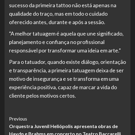
sucesso da primeira tattoo não está apenas na
qualidade do traço, mas em todo o cuidado
oferecido antes, durante e após a sessão.
“A melhor tatuagem é aquela que une significado,
planejamento e confiança no profissional
responsável por transformar uma ideia em arte.”
Para o tatuador, quando existe diálogo, orientação
e transparência, a primeira tatuagem deixa de ser
motivo de insegurança e se transforma em uma
experiência positiva, capaz de marcar a vida do
cliente pelos motivos certos.
Post
Previous
Orquestra Juvenil Heliópolis apresenta obras de
Navigation
Haydn e Brahms em concerto no Teatro Baccarelli