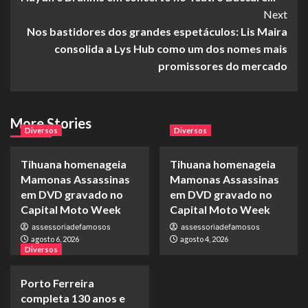
Next
Nos bastidores dos grandes espetáculos: Lis Maira
consolida a Lys Hub como um dos nomes mais
promissores do mercado
More Stories
Diversos
Diversos
Tihuana homenageia
Tihuana homenageia
Mamonas Assassinas
Mamonas Assassinas
em DVD gravado no
em DVD gravado no
Capital Moto Week
Capital Moto Week
assessoriadefamosos
assessoriadefamosos
agosto 6, 2026
agosto 4, 2026
Diversos
Porto Ferreira
completa 130 anos e