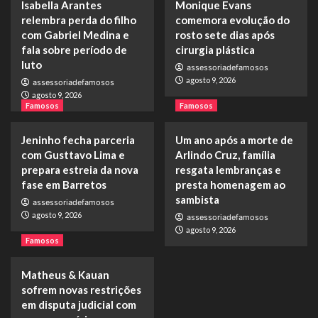
Isabella Arantes
Monique Evans
relembra perda do filho
comemora evolução do
com Gabriel Medina e
rosto sete dias após
fala sobre período de
cirurgia plástica
luto
assessoriadefamosos
agosto 9, 2026
assessoriadefamosos
agosto 9, 2026
Famosos
Famosos
Jeninho fecha parceria
Um ano após a morte de
com Gusttavo Lima e
Arlindo Cruz, família
prepara estreia da nova
resgata lembranças e
fase em Barretos
presta homenagem ao
sambista
assessoriadefamosos
agosto 9, 2026
assessoriadefamosos
agosto 9, 2026
Famosos
Matheus & Kauan
sofrem novas restrições
em disputa judicial com