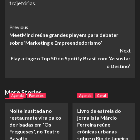
trajetórias.
Post
Previous
MeetMind reúne grandes players para debater
Navigation
sobre ‘Marketing e Empreendedorismo”
Next
Flay atinge o Top 50 do Spotify Brasil com “Assustar
o Destino”
More Stories
Agenda
Famosos
Agenda
Geral
Noite inusitada no
Livro de estreia do
restaurante vira palco
jornalista Márcio
de risadas em “Os
Ferreira reúne
Fregueses”, no Teatro
crônicas urbanas
Basalto
sobre o Rio de Janeiro