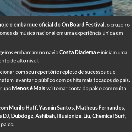
hoje o embarque oficial do On Board Festival
, o cruzeiro
nomes da música nacional em uma experiência única em
ageiros embarcam no navio
Costa Diadema
e iniciam uma
nto de alto nível.
ocionar com seu repertório repleto de sucessos que
etem levantar o público com os hits mais tocados do país.
 grupo
Menos é Mais
vai tomar conta do palco com muita
 com
Murilo Huff, Yasmin Santos, Matheus Fernandes,
 DJ, Dubdogz, Ashibah, Illusionize, Liu, Chemical Surf
,
palco.