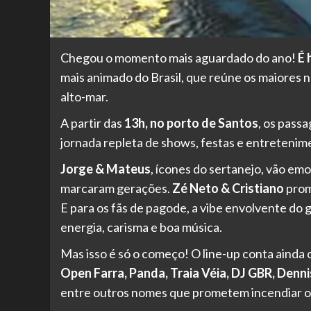
Chegou o momento mais aguardado do ano!
É 
mais animado do Brasil, que reúne os maiores 
alto-mar.
A partir das
13h, no porto de Santos
, os pass
jornada repleta de shows, festas e entretenime
Jorge & Mateus
, ícones do sertanejo, vão em
marcaram gerações.
Zé Neto & Cristiano
prom
E para os fãs de pagode, a vibe envolvente do
energia, carisma e boa música.
Mas isso é só o começo! O line-up conta ainda
Open Farra, Panda, Traia Véia, DJ GBR, Dennis
entre outros nomes que prometem incendiar o 