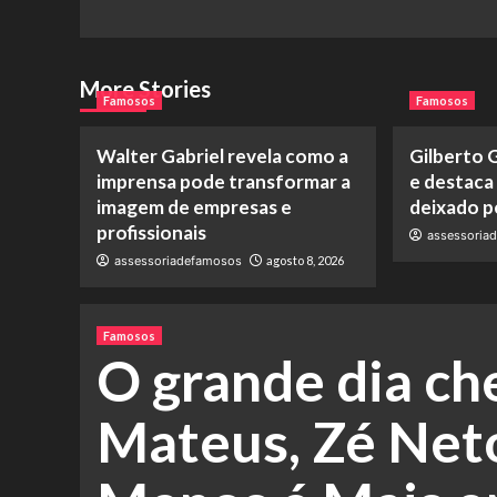
More Stories
Famosos
Famosos
Walter Gabriel revela como a
Gilberto G
imprensa pode transformar a
e destaca
imagem de empresas e
deixado pe
profissionais
assessoria
assessoriadefamosos
agosto 8, 2026
Famosos
O grande dia ch
Mateus, Zé Neto