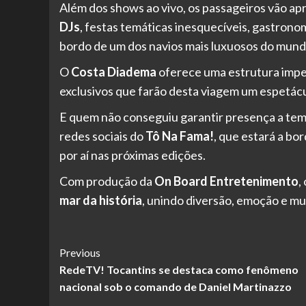
Além dos shows ao vivo, os passageiros vão ap
DJs
, festas temáticas inesquecíveis, gastronomi
bordo de um dos navios mais luxuosos do mund
O
Costa Diadema
oferece uma estrutura imp
exclusivos que farão desta viagem um espetácu
E quem não conseguiu garantir presença a t
redes sociais do
Tô Na Fama!
, que estará a bo
por aí nas próximas edições.
Com produção da
On Board Entretenimento
,
mar da história
, unindo diversão, emoção e mui
Post
Previous
RedeTV! Tocantins se destaca como fenômeno
Navigation
nacional sob o comando de Daniel Martinazzo