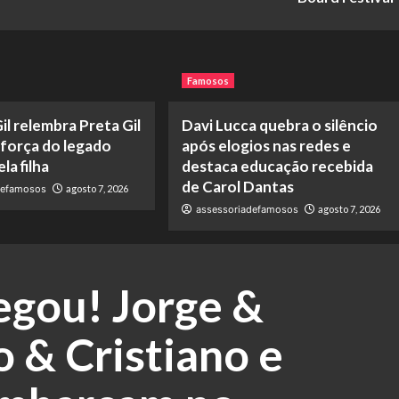
Famosos
il relembra Preta Gil
Davi Lucca quebra o silêncio
 força do legado
após elogios nas redes e
la filha
destaca educação recebida
de Carol Dantas
defamosos
agosto 7, 2026
assessoriadefamosos
agosto 7, 2026
egou! Jorge &
 & Cristiano e