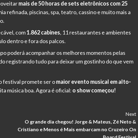
roveitar
mais de 50 horas de sets eletrônicos com 25
a refinada, piscinas, spa, teatro, cassino e muito mais a
o.
ecável, com
1.862 cabines
, 11 restaurantes e ambientes
lo dentro e fora dos palcos.
empo poderá acompanhar os melhores momentos pelas
rdo registrando tudo para deixar um gostinho do que vem
 o festival promete ser o
maior evento musical em alto-
ta música boa. Agora é oficial:
o show começou!
Next
O grande dia chegou! Jorge & Mateus, Zé Neto &
Cristiano e Menos é Mais embarcam no Cruzeiro On
Board Festival