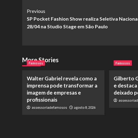
Post
Previous
SP Pocket Fashion Show realiza Seletiva Naciona
Navigation
28/04 na Studio Stage em São Paulo
More Stories
Famosos
Famosos
Walter Gabriel revela como a
Gilberto G
imprensa pode transformar a
e destaca
imagem de empresas e
deixado pe
profissionais
assessoria
assessoriadefamosos
agosto 8, 2026