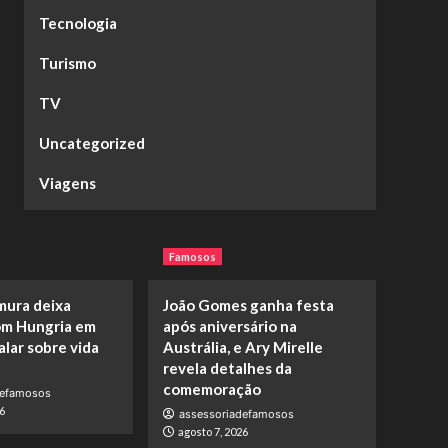
Tecnologia
Turismo
TV
Uncategorized
Viagens
Famosos
mura deixa
João Gomes ganha festa
m Hungria em
após aniversário na
alar sobre vida
Austrália, e Ary Mirelle
revela detalhes da
comemoração
defamosos
6
assessoriadefamosos
agosto 7, 2026