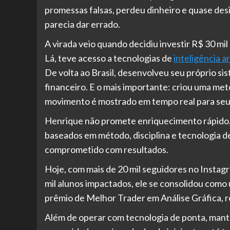
promessas falsas, perdeu dinheiro e quase de
parecia dar errado.
A virada veio quando decidiu investir R$ 30 mi
Lá, teve acesso a tecnologias de
inteligência art
De volta ao Brasil, desenvolveu seu próprio s
financeiro. E o mais importante: criou uma me
movimento é mostrado em tempo real para seu
Henrique não promete enriquecimento rápido. 
baseados em método, disciplina e tecnologia d
comprometido com resultados.
Hoje, com mais de 20 mil seguidores no Instagr
mil alunos impactados, ele se consolidou como 
prêmio de Melhor Trader em Análise Gráfica, 
Além de operar com tecnologia de ponta, mant