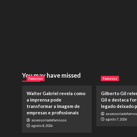
You may have missed
Famosos
Famosos
Walter Gabriel revela como
Gilberto Gil rel
a imprensa pode
Gil e destaca fo
transformar a imagem de
legado deixado pe
empresas e profissionais
assessoriadefamo
agosto 7, 2026
assessoriadefamosos
agosto 8, 2026