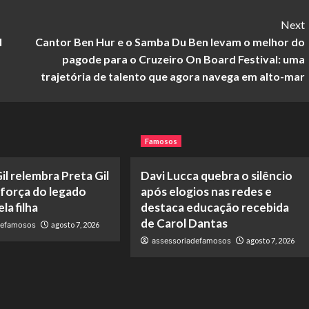
Next
l
Cantor Ben Hur e o Samba Du Ben levam o melhor do
pagode para o Cruzeiro On Board Festival: uma
trajetória de talento que agora navega em alto-mar
Famosos
il relembra Preta Gil
Davi Lucca quebra o silêncio
 força do legado
após elogios nas redes e
la filha
destaca educação recebida
de Carol Dantas
defamosos
agosto 7, 2026
assessoriadefamosos
agosto 7, 2026