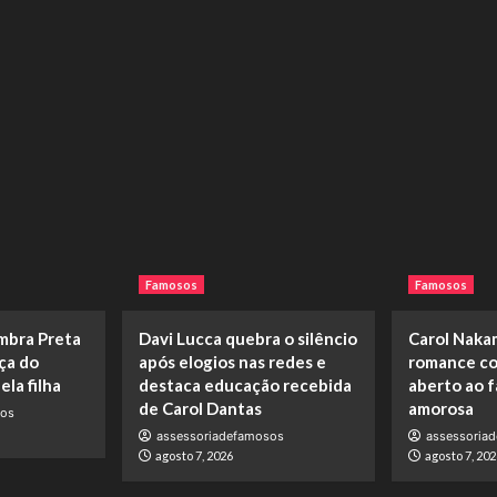
Famosos
Famosos
embra Preta
Davi Lucca quebra o silêncio
Carol Naka
rça do
após elogios nas redes e
romance co
la filha
destaca educação recebida
aberto ao f
de Carol Dantas
amorosa
sos
assessoriadefamosos
assessoria
agosto 7, 2026
agosto 7, 202