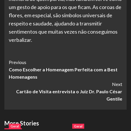
um gesto de apoio para os que ficam. As coroas de
flores, em especial, são símbolos universais de
respeito e saudade, ajudando a transmitir
sentimentos que muitas vezes não conseguimos
verbalizar.
Post
Previous
Como Escolher a Homenagem Perfeita com a Best
Navigation
Homenagens
Next
Cartão de Visita entrevista o Juiz Dr. Paulo César
Gentile
More Stories
Geral
Geral