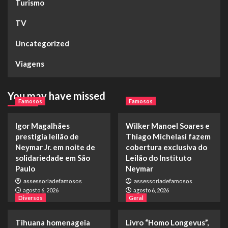
Turismo
TV
Uncategorized
Viagens
You may have missed
Famosos
Famosos
Igor Magalhães
Wilker Manoel Soares e
prestigia leilão de
Thiago Michelasi fazem
Neymar Jr. em noite de
cobertura exclusiva do
solidariedade em São
Leilão do Instituto
Paulo
Neymar
assessoriadefamosos
assessoriadefamosos
agosto 6, 2026
agosto 6, 2026
Diversos
Geral
Tihuana homenageia
Livro “Homo Longevus”,