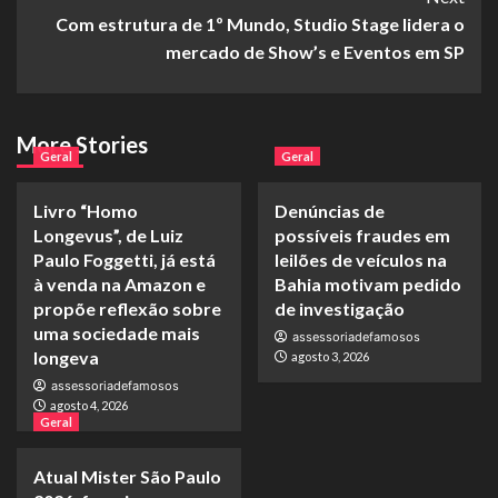
Com estrutura de 1º Mundo, Studio Stage lidera o
mercado de Show’s e Eventos em SP
More Stories
Geral
Geral
Livro “Homo
Denúncias de
Longevus”, de Luiz
possíveis fraudes em
Paulo Foggetti, já está
leilões de veículos na
à venda na Amazon e
Bahia motivam pedido
propõe reflexão sobre
de investigação
uma sociedade mais
assessoriadefamosos
longeva
agosto 3, 2026
assessoriadefamosos
agosto 4, 2026
Geral
Atual Mister São Paulo