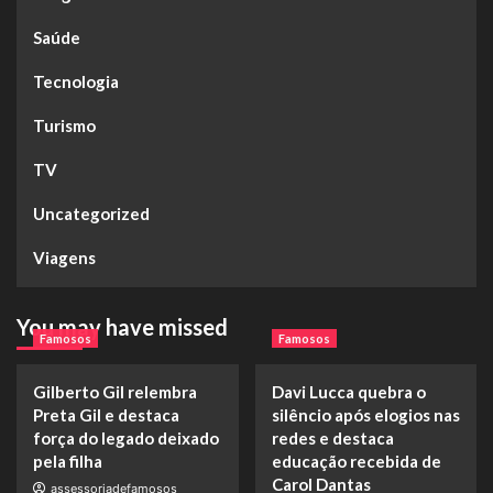
Saúde
Tecnologia
Turismo
TV
Uncategorized
Viagens
You may have missed
Famosos
Famosos
Gilberto Gil relembra
Davi Lucca quebra o
Preta Gil e destaca
silêncio após elogios nas
força do legado deixado
redes e destaca
pela filha
educação recebida de
Carol Dantas
assessoriadefamosos