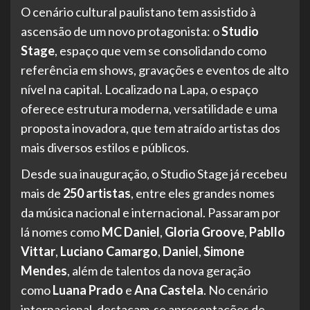
O cenário cultural paulistano tem assistido à
ascensão de um novo protagonista: o
Studio
Stage
, espaço que vem se consolidando como
referência em shows, gravações e eventos de alto
nível na capital. Localizado na Lapa, o espaço
oferece estrutura moderna, versatilidade e uma
proposta inovadora, que tem atraído artistas dos
mais diversos estilos e públicos.
Desde sua inauguração, o Studio Stage já recebeu
mais de
250 artistas
, entre eles grandes nomes
da música nacional e internacional. Passaram por
lá nomes como
MC Daniel
,
Gloria Groove
,
Pabllo
Vittar
,
Luciano Camargo
,
Daniel
,
Simone
Mendes
, além de talentos da nova geração
como
Luana Prado
e
Ana Castela
. No cenário
internacional, destacam-se apresentações de