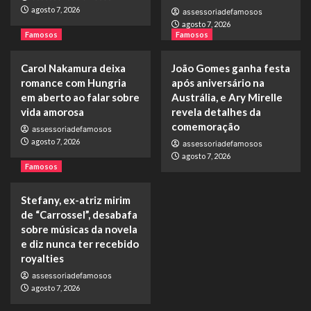
agosto 7, 2026
assessoriadefamosos
agosto 7, 2026
Famosos
Famosos
Carol Nakamura deixa
João Gomes ganha festa
romance com Hungria
após aniversário na
em aberto ao falar sobre
Austrália, e Ary Mirelle
vida amorosa
revela detalhes da
comemoração
assessoriadefamosos
agosto 7, 2026
assessoriadefamosos
agosto 7, 2026
Famosos
Stefany, ex-atriz mirim
de “Carrossel”, desabafa
sobre músicas da novela
e diz nunca ter recebido
royalties
assessoriadefamosos
agosto 7, 2026