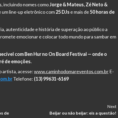
is, incluindo nomes como
Jorge & Mateus, Zé Neto &
e um line-up eletrônico com
25 DJs
e mais de
50 horas de
gria, autenticidade e história de superação ao público a
romete emocionar e colocar todo mundo para sambar em
uecível com Ben Hur no On Board Festival — onde o
aré de emoções.
 artista, acesse:
www.caminhodomareventos.com.br
E-
om.br
Telefone:
(13) 99631-6169
Next
os de
Beijar ou não beijar: eis a questão!