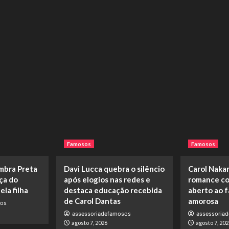
Famosos
Famosos
embra Preta
Davi Lucca quebra o silêncio
Carol Naka
rça do
após elogios nas redes e
romance co
la filha
destaca educação recebida
aberto ao f
de Carol Dantas
amorosa
sos
assessoriadefamosos
assessoria
agosto 7, 2026
agosto 7, 202