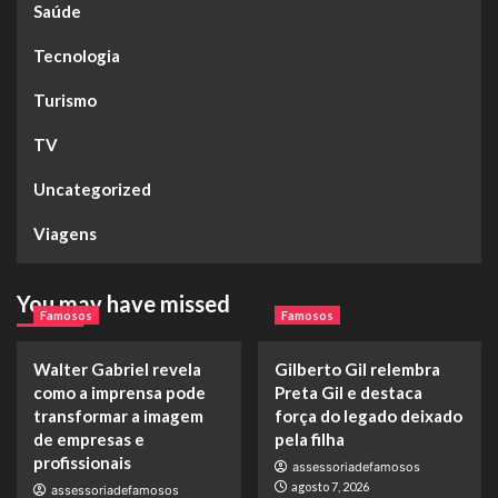
Saúde
Tecnologia
Turismo
TV
Uncategorized
Viagens
You may have missed
Famosos
Famosos
Walter Gabriel revela
Gilberto Gil relembra
como a imprensa pode
Preta Gil e destaca
transformar a imagem
força do legado deixado
de empresas e
pela filha
profissionais
assessoriadefamosos
agosto 7, 2026
assessoriadefamosos