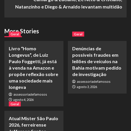
Natanzinho e Diego & Arnaldo levantam multidão
More Stories
Geral
Geral
Livro “Homo
Denúncias de
Longevus”, de Luiz
possíveis fraudes em
Paulo Foggetti, já está
leilões de veículos na
à venda na Amazon e
Bahia motivam pedido
propõe reflexão sobre
de investigação
uma sociedade mais
assessoriadefamosos
longeva
agosto 3, 2026
assessoriadefamosos
agosto 4, 2026
Geral
Atual Mister São Paulo
2026, ferreirense