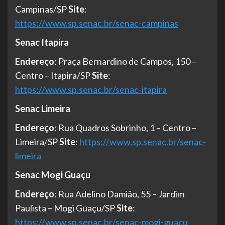
Campinas/SP
Site
:
https://www.sp.senac.br/senac-campinas
Senac Itapira
Endereço
: Praça Bernardino de Campos, 150 –
Centro – Itapira/SP
Site
:
https://www.sp.senac.br/senac-itapira
Senac Limeira
Endereço
: Rua Quadros Sobrinho, 1 – Centro –
Limeira/SP
Site
:
https://www.sp.senac.br/senac-
limeira
Senac Mogi Guaçu
Endereço
: Rua Adelino Damião, 55 – Jardim
Paulista – Mogi Guaçu/SP
Site
:
https://www.sp.senac.br/senac-mogi-guacu