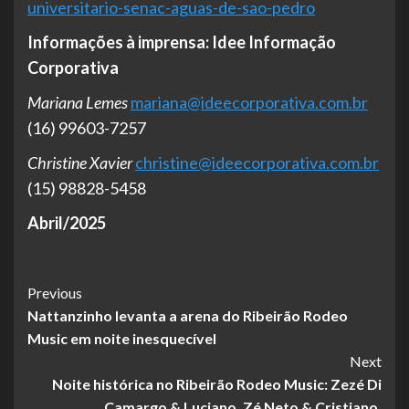
universitario-senac-aguas-de-sao-pedro
Informações à imprensa: Idee Informação
Corporativa
Mariana Lemes
mariana@ideecorporativa.com.br
(16) 99603-7257
Christine Xavier
christine@ideecorporativa.com.br
(15) 98828-5458
Abril/2025
Post
Previous
Nattanzinho levanta a arena do Ribeirão Rodeo
Navigation
Music em noite inesquecível
Next
Noite histórica no Ribeirão Rodeo Music: Zezé Di
Camargo & Luciano, Zé Neto & Cristiano,