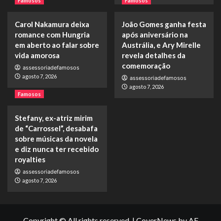
Famosos
Famosos
Carol Nakamura deixa
João Gomes ganha festa
romance com Hungria
após aniversário na
em aberto ao falar sobre
Austrália, e Ary Mirelle
vida amorosa
revela detalhes da
comemoração
assessoriadefamosos
agosto 7, 2026
assessoriadefamosos
agosto 7, 2026
Famosos
Stefany, ex-atriz mirim
de “Carrossel”, desabafa
sobre músicas da novela
e diz nunca ter recebido
royalties
assessoriadefamosos
agosto 7, 2026
Copyright © All rights reserved.
|
CoverNews
by AF