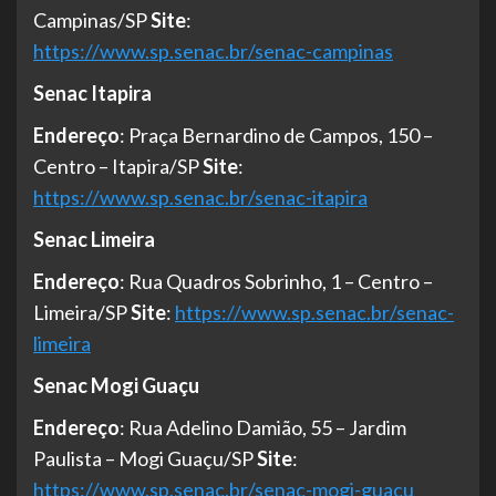
Campinas/SP
Site
:
https://www.sp.senac.br/senac-campinas
Senac Itapira
Endereço
: Praça Bernardino de Campos, 150 –
Centro – Itapira/SP
Site
:
https://www.sp.senac.br/senac-itapira
Senac Limeira
Endereço
: Rua Quadros Sobrinho, 1 – Centro –
Limeira/SP
Site
:
https://www.sp.senac.br/senac-
limeira
Senac Mogi Guaçu
Endereço
: Rua Adelino Damião, 55 – Jardim
Paulista – Mogi Guaçu/SP
Site
:
https://www.sp.senac.br/senac-mogi-guacu