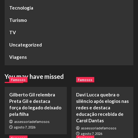
Tecnologia
Turismo
TV
Uncategorized
Viagens
You may have missed
Famosos
Famosos
Gilberto Gil relembra
Davi Lucca quebra o
Preta Gil e destaca
silêncio após elogios nas
força do legado deixado
redes e destaca
pela filha
educação recebida de
Carol Dantas
assessoriadefamosos
agosto 7, 2026
assessoriadefamosos
agosto 7, 2026