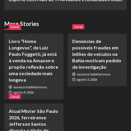
More Stories
Geral
Geral
Livro “Homo
Denúncias de
Longevus”, de Luiz
possíveis fraudes em
Paulo Foggetti, já está
leilões de veículos na
à venda na Amazon e
Bahia motivam pedido
propõe reflexão sobre
de investigação
uma sociedade mais
assessoriadefamosos
longeva
agosto 3, 2026
assessoriadefamosos
agosto 4, 2026
Geral
Atual Mister São Paulo
2026, ferreirense
Jefferson Santos
disputa o título de