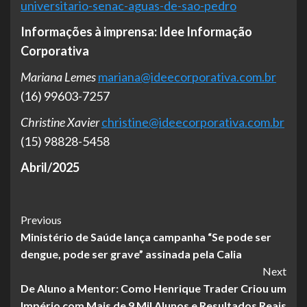
universitario-senac-aguas-de-sao-pedro
Informações à imprensa: Idee Informação
Corporativa
Mariana Lemes
mariana@ideecorporativa.com.br
(16) 99603-7257
Christine Xavier
christine@ideecorporativa.com.br
(15) 98828-5458
Abril/2025
Post
Previous
Ministério de Saúde lança campanha “Se pode ser
Navigation
dengue, pode ser grave” assinada pela Calia
Next
De Aluno a Mentor: Como Henrique Trader Criou um
Império com Mais de 9 Mil Alunos e Resultados Reais